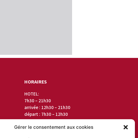
HORAIRES
HOTEL:
7h30 – 21h30
arrivée : 12h30 – 21h30
départ : 7h30 – 12h30
RESTAURANT:
Gérer le consentement aux cookies
Mardi-Mercredi: midi